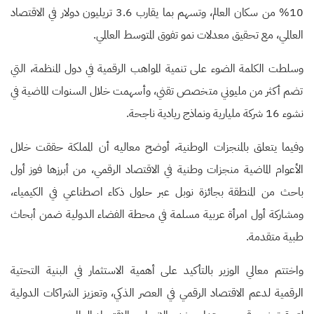
10% من سكان العالم، وتسهم بما يقارب 3.6 تريليون دولار في الاقتصاد
العالمي، مع تحقيق معدلات نمو تفوق المتوسط العالمي.
وسلطت الكلمة الضوء على تنمية المواهب الرقمية في دول المنظمة، التي
تضم أكثر من مليوني متخصص تقني، وأسهمت خلال السنوات الماضية في
نشوء 16 شركة مليارية ونماذج ريادية ناجحة.
وفيما يتعلق بالمنجزات الوطنية، أوضح معاليه أن المملكة حققت خلال
الأعوام الماضية منجزات وطنية في الاقتصاد الرقمي، من أبرزها فوز أول
باحث من المنطقة بجائزة نوبل عبر حلول ذكاء اصطناعي في الكيمياء،
ومشاركة أول امرأة عربية مسلمة في محطة الفضاء الدولية ضمن أبحاث
طبية متقدمة.
واختتم معالي الوزير بالتأكيد على أهمية الاستثمار في البنية التحتية
الرقمية لدعم الاقتصاد الرقمي في العصر الذكي، وتعزيز الشراكات الدولية