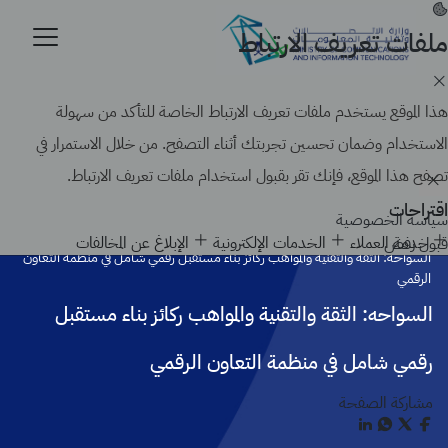
تجاوز
إلى
ملفات تعريف الارتباط
موقع حكومي رسمي تابع لحكومة المملكة العربية السعودية
المحتوى
كيف تتحقق
الرئيسي
Search
هذا الموقع يستخدم ملفات تعريف الارتباط الخاصة للتأكد من سهولة
الاستخدام وضمان تحسين تجربتك أثناء التصفح. من خلال الاستمرار في
تصفح هذا الموقع، فإنك تقر بقبول استخدام ملفات تعريف الارتباط.
اقتراحات
سياسة الخصوصية
الرئيسية
Node
خدمة العملاء
الخدمات الإلكترونية
الإبلاغ عن المخالفات
قبول
رفض
السواحه: الثقة والتقنية والمواهب ركائز بناء مستقبل رقمي شامل في منظمة التعاون
الرقمي
السواحه: الثقة والتقنية والمواهب ركائز بناء مستقبل
رقمي شامل في منظمة التعاون الرقمي
مشاركة الصفحة