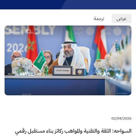
Primary
عرض
(علامة
ترجمة
التبويب
tabs
النشطة)
02/04/2026
السواحه: الثقة والتقنية والمواهب ركائز بناء مستقبل رقمي