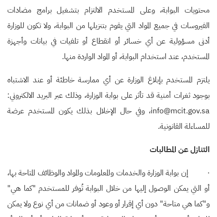
محتويات البوابة، وعلى المستخدم الالتزام بتشغيل برامج مضادات
الفيروسات في جميع المواد التي يقوم بتنزيلها من البوابة، ولا تكون للوزارة
أدنى مسؤولية عن أي خسائر أو انقطاع أو تلفيات في بيانات وأجهزة
المستخدم، عند استخدام البوابة، أو المواد الواردة منها
.
يلتزم المستخدم بإبلاغ الوزارة عن أي ممارسة خاطئة أو عند الاشتباه
بوجود ثغرات أمنية قد تأثر على بوابة الوزارة، وذلك عبر البريد الالكتروني:
info@mcit.gov.sa، وفي حال الإخلال بذلك يكون المستخدم عرضة
للمساءلة القانونية.
التنازل عن المطالبات
·
إن بوابة الوزارة والخدمات والمعلومات والمواد والوظائف المتاحة بها،
أو التي يمكن الوصول إليها من خلال البوابة تُوفر للمستخدم "كما هي"
و"كما هي متاحة" دون أي إقرار أو وعود أو ضمانات من أي نوع ولا يمكن