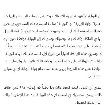
إن البوابة الإلكترونية لوزارة الاتصالات وتقنية المعلومات التي يشار إليها هنا
بعبارة" بوابة الوزارة " أو "البوابة" متاحة لاستخدامك الشخصي، ويخضع
دخولك واستخدامك لها لبنود وشروط الاستخدام هذه، وللأنظمة المعمول
بها في المملكة، وكذلك يعد وصولك ودخولك إلى البوابة موافقة دون قيد
أو شرط على بنود وشروط الاستخدام، سواء أكنت مستخدماً مسجلاً أم
لا، وتسري هذه الموافقة اعتباراً من تاريخ أول استخدام لك لهذه البوابة
،
وإنك تقر بالموافقة على هذه الشروط وعليه فإنك تلتزم بها. وفي حال عدم
الموافقة على هذه الشروط يرجى عدم استخدام بوابة الوزارة او أي مواقع
مرتبطة بها
يصبح أي تعديل لهذه البنود والشروط نافذاً فور إعلانه، ما لم يُبين خلاف
ذلك، ويعني استمرارك في استخدام هذه البوابــة بعد هذا الإعلان قبولك
التام لذلك التعديل
.