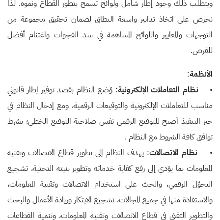
ويتطلب ذلك وجود إطار شامل ولوائح تسمح بتطور القطاع ونموه. لذا
نحرص على اتخاذ تدابير واسعة النطاق لضمان تحقيق مجموعة من
التوجهات والمعايير واللوائح المساهمة في سد الفجوات واغتنام أفضل
للفرص.
الأنظمة
:
•
نظام التعاملات الإلكترونية
: وُضع النظام بقصد توفير إطار قانوني
مناسب للتعاملات الإلكترونية والتوقيعات الرقمية، ومع إدخال النظام في
حيز التنفيذ أصبح للتوقيع الرقمي نفس صلاحية التوقيع الخطي؛ بشرط
توافق كافة الشروط مع النظام .
•
نظام الاتصالات
: يهدف النظام إلى تطوير قطاع الاتصالات وتقنية
المعلومات بما يؤدي إلى رفع كفاية خدماته وتطوير بنيته التحتية، تشجيع
التحوّل الرقمي، والحث على استخدام الاتصالات وتقنية المعلومات،
والاستفادة منها في جميع المجالات، تشجيع الابتكار وريادة الأعمال والبحث
والتطوير التقني في قطاع الاتصالات وتقنية المعلومات، وتنمية القطاعات