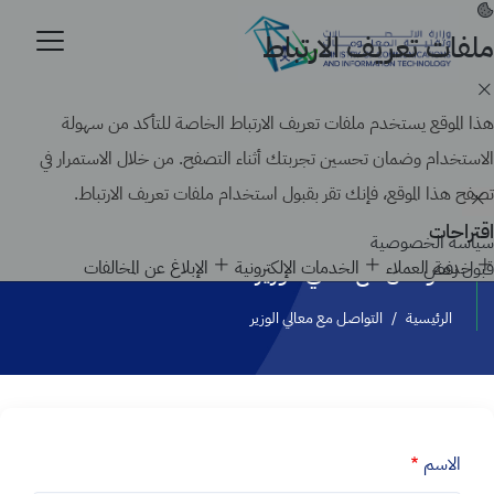
تجاوز
إلى
ملفات تعريف الارتباط
موقع حكومي رسمي تابع لحكومة المملكة العربية السعودية
المحتوى
كيف تتحقق
الرئيسي
Search
هذا الموقع يستخدم ملفات تعريف الارتباط الخاصة للتأكد من سهولة
الاستخدام وضمان تحسين تجربتك أثناء التصفح. من خلال الاستمرار في
تصفح هذا الموقع، فإنك تقر بقبول استخدام ملفات تعريف الارتباط.
اقتراحات
سياسة الخصوصية
خدمة العملاء
الخدمات الإلكترونية
الإبلاغ عن المخالفات
قبول
رفض
التواصل مع معالي الوزير
الرئيسية
/
التواصل مع معالي الوزير
الاسم