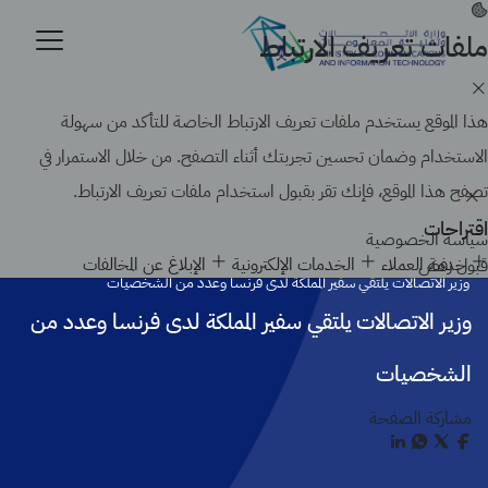
تجاوز
إلى
ملفات تعريف الارتباط
موقع حكومي رسمي تابع لحكومة المملكة العربية السعودية
المحتوى
كيف تتحقق
الرئيسي
Search
هذا الموقع يستخدم ملفات تعريف الارتباط الخاصة للتأكد من سهولة
الاستخدام وضمان تحسين تجربتك أثناء التصفح. من خلال الاستمرار في
تصفح هذا الموقع، فإنك تقر بقبول استخدام ملفات تعريف الارتباط.
اقتراحات
سياسة الخصوصية
الرئيسية
أخبار الوزارة
خدمة العملاء
الخدمات الإلكترونية
الإبلاغ عن المخالفات
قبول
رفض
وزير الاتصالات يلتقي سفير المملكة لدى فرنسا وعدد من الشخصيات
وزير الاتصالات يلتقي سفير المملكة لدى فرنسا وعدد من
الشخصيات
مشاركة الصفحة