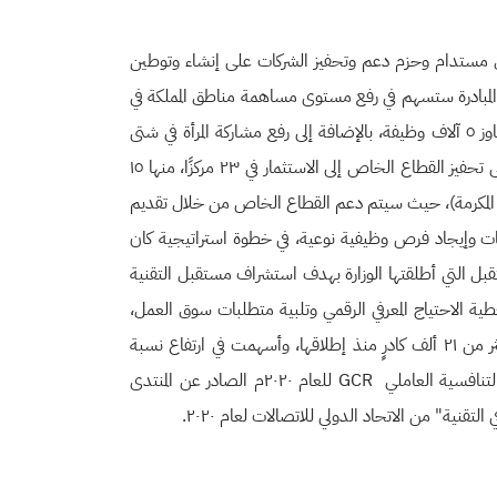
 عمل مستدام وحزم دعم وتحفيز الشركات على إنشاء وتوطين
المبادرة ستسهم في رفع مستوى مساهمة مناطق المملكة في
الناتج المحلي بتحقيق عائد تراكمي يتجاوز مليار ريال بحلول العام ٢٠٢٥، وإيجاد نماذج أعمال وفرص عمل نوعية مباشرة وغير مباشرة تتجاوز ٥ آلاف وظيفة، بالإضافة إلى رفع مشاركة المرأة في شتى
المناطق، وتوفير الخدمات التقنية بتكلفة أقل من خلال محتوى محلي مستدام. وأكد الدكتور أحمد أن المبادرة في مرحلتها الأولى تعمل على تحفيز القطاع الخاص إلى الاستثمار في ٢٣ مركزًا، منها ١٥
ياض والمدينة المنورة ومكة المكرمة)، حيث سيتم دعم القطاع الخاص من خلال تقديم
يات وإيجاد فرص وظيفية نوعية، في خطوة استراتيجية كان
قبل التي أطلقتها الوزارة بهدف استشراف مستقبل التقنية
غطية الاحتياج المعرفي الرقمي وتلبية متطلبات سوق العمل،
كاشفاً عن أن المبادرة استطاعت تدريب أكثر من ٤١ ألف كادر وطني في مجالات نوعية في مجال الاتصالات وتقنية المعلومات، وتوظيف أكثر من ٢١ ألف كادرٍ منذ إطلاقها، وأسهمت في ارتفاع نسبة
التوطين إلى ما نسبته ٥٦٪، ونسبة مشاركة المرأة لتصل إلى ٢٤.٧٪ وساهمت هذه العوامل في تحقيق المملكة تقدمًا ملحوظاً في تقرير التنافسية العاملي GCR للعام ٢٠٢٠م الصادر عن المنتدى