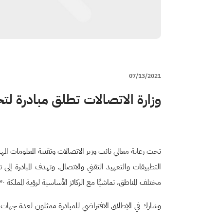
07/13/2021
وزارة الاتصالات تطلق مبادرة لت
التطبيقات والتعهيد التقني والاتصال. وتهدف المبادرة إل
مختلف المناطق، تماشيًا مع الركائز الأساسية لرؤية المملكة ٢٠٣٠ الطموحة وسياسة الاقتصاد الرقمي استنادًا على مستهدفات استراتيجية قطاع الاتصالات وتقنية المعلومات ٢٠٢٣م.
وشارك في الإطلاق الافتراضي للمبادرة ممثلون لعدة جهات حك