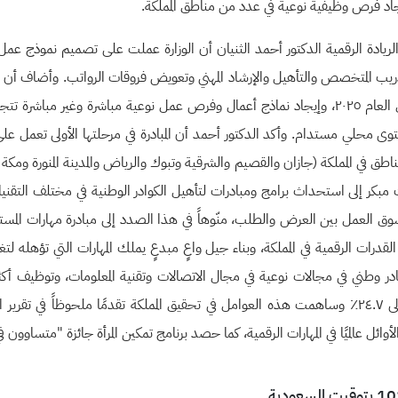
جاد فرص وظيفية نوعية في عدد من مناطق المملكة.
بل والريادة الرقمية الدكتور أحمد الثنيان أن الوزارة عملت على تصميم نموذج
تدريب المتخصص والتأهيل والإرشاد المهني وتعويض فروقات الرواتب. وأضاف أن 
زٍ لتطوير التطبيقات و٨ مراكز تعهيد تقني واتصال في ٧ مناطق في المملكة (جازان والقصيم والشرقية وتبوك والر
مبكر إلى استحداث برامج ومبادرات لتأهيل الكوادر الوطنية في مختلف التقن
ق العمل بين العرض والطلب، منّوهاً في هذا الصدد إلى مبادرة مهارات المست
لقدرات الرقمية في المملكة، وبناء جيل واعٍ مبدعٍ يملك المهارات التي تؤهله لت