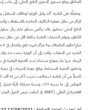
للمناطق ورفع مستوى المحتوى التقني المحلي، إلى جانب إي
وتعليقًا على المبادرة، أكد وكيل الوزارة لوظائف المستق
المراكز من خلال تغطية التكاليف الخاصة بالاستقطاب وال
مرك
العديد من المحفزات. ولفت إلى أن الوزارة سعت منذ وقت 
الهدف منها بناء نموذج مستدام لسد الفجوة الرقمية في سو
وتحقيق التنمية المستدامة، ورفع جودة المخرجات في تنمية ا
الاقتصادي العالمي (WEF)، إذ صُنّفت ضمن الدول العشر الأوائل عالميًا في المهارات الرقمية، كما حصد برنامج تمكين المرأة جائزة "متساوون في التقنية" من الاتحاد الدولي للاتصالات لعام ٢٠٢٠.
آخر تحديث لمحتوى الصفحة : 12/08/2021 10:22 بتوقيت السعودية