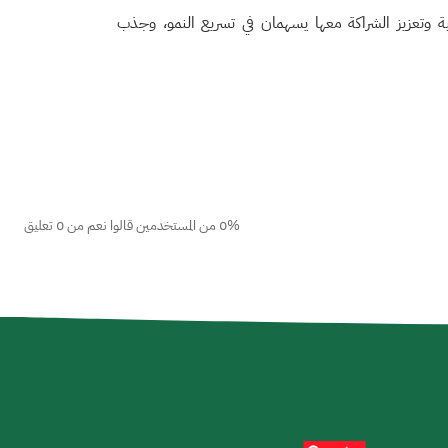
نية وتعزيز الشراكة معها يسهمان في تسريع النمو، وجذب
0% من المستخدمين قالوا نعم من 0 تعليق