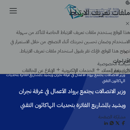
تجاوز
إلى
ملفات تعريف الارتباط
موقع حكومي رسمي تابع لحكومة المملكة العربية السعودية
المحتوى
كيف تتحقق
الرئيسي
Search
هذا الموقع يستخدم ملفات تعريف الارتباط الخاصة للتأكد من سهولة
الاستخدام وضمان تحسين تجربتك أثناء التصفح. من خلال الاستمرار في
تصفح هذا الموقع، فإنك تقر بقبول استخدام ملفات تعريف الارتباط.
اقتراحات
سياسة الخصوصية
الرئيسية
أخبار الوزارة
خدمة العملاء
الخدمات الإلكترونية
الإبلاغ عن المخالفات
قبول
رفض
وزير الاتصالات يجتمع برواد الأعمال في غرفة نجران ويشيد بالمشاريع الفائزة بتحديات
الهاكاثون التقني
وزير الاتصالات يجتمع برواد الأعمال في غرفة نجران
ويشيد بالمشاريع الفائزة بتحديات الهاكاثون التقني
مشاركة الصفحة