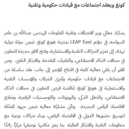
كونغ ويعقد اجتماعات مع قيادات حكومية وتقنية
يشارك معالي وزير الاتصالات وتقنية المعلومات المهندس عبدالله بن عامر
السواحه، في مؤتم LEAP East بمدينة هونغ كونغ، ضمن جولة دولية
تهدف إلى تعزيز الشراكات التقنية والاستثمارية، وفتح آفاق جديدة للتعاون
في مجالات الذكاء الاصطناعي، والتقنيات المتقدمة، والابتكار التقني. ومن
المقرر أن يلقي معاليه كلمة في افتتاح المؤتمر، إلى جانب عقد سلسلة من
الاجتماعات مع قيادات حكومية، وكبرى الشركات والمؤسسات التقنية
والاستثمارية في هونغ كونغ؛ لمناقشة فرص التعاون في مجالات الذكاء
الاصطناعي، والتنقل الذكي، والروبوتات، واللوجستيات الرقمية، ونماذج
الاقتصاد الرقمي الجديدة. وتأتي مشاركة معاليه ضمن جهود المملكة
لتوسيع حضورها الدولي في الاقتصاد الرقمي، وبناء شراكات نوعية مع
منظومات التقنية والابتكار العالمية، بما يعزز مكانتها بوصفها مركزًا رائدًا