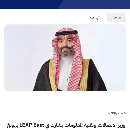
Primary
عرض
(علامة
ترجمة
التبويب
tabs
النشطة)
07/08/2026
وزير الاتصالات وتقنية المعلومات يشارك في LEAP East بهونغ