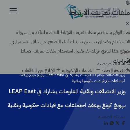
تجاوز
إلى
ملفات تعريف الارتباط
موقع حكومي رسمي تابع لحكومة المملكة العربية السعودية
المحتوى
كيف تتحقق
الرئيسي
Search
هذا الموقع يستخدم ملفات تعريف الارتباط الخاصة للتأكد من سهولة
الاستخدام وضمان تحسين تجربتك أثناء التصفح. من خلال الاستمرار في
تصفح هذا الموقع، فإنك تقر بقبول استخدام ملفات تعريف الارتباط.
اقتراحات
سياسة الخصوصية
الرئيسية
أخبار الوزارة
خدمة العملاء
الخدمات الإلكترونية
الإبلاغ عن المخالفات
قبول
رفض
وزير الاتصالات وتقنية المعلومات يشارك في LEAP East بهونغ كونغ ويعقد
اجتماعات مع قيادات حكومية وتقنية
وزير الاتصالات وتقنية المعلومات يشارك في LEAP East
بهونغ كونغ ويعقد اجتماعات مع قيادات حكومية وتقنية
مشاركة الصفحة