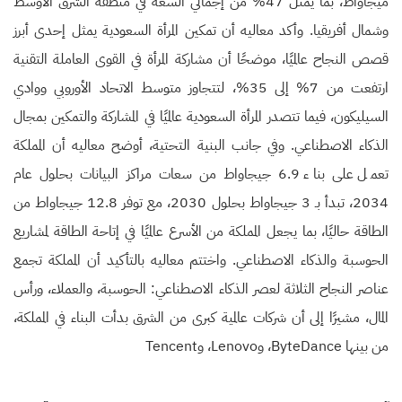
ميجاواط، بما يمثل 47% من إجمالي السعة في منطقة الشرق الأوسط
وشمال أفريقيا. وأكد معاليه أن تمكين المرأة السعودية يمثل إحدى أبرز
قصص النجاح عالميًا، موضحًا أن مشاركة المرأة في القوى العاملة التقنية
ارتفعت من 7% إلى 35%، لتتجاوز متوسط الاتحاد الأوروبي ووادي
السيليكون، فيما تتصدر المرأة السعودية عالميًا في المشاركة والتمكين بمجال
الذكاء الاصطناعي. وفي جانب البنية التحتية، أوضح معاليه أن المملكة
تعمل على بناء 6.9 جيجاواط من سعات مراكز البيانات بحلول عام
2034، تبدأ بـ 3 جيجاواط بحلول 2030، مع توفر 12.8 جيجاواط من
الطاقة حاليًا، بما يجعل المملكة من الأسرع عالميًا في إتاحة الطاقة لمشاريع
الحوسبة والذكاء الاصطناعي. واختتم معاليه بالتأكيد أن المملكة تجمع
عناصر النجاح الثلاثة لعصر الذكاء الاصطناعي: الحوسبة، والعملاء، ورأس
المال، مشيرًا إلى أن شركات عالمية كبرى من الشرق بدأت البناء في المملكة،
من بينها ByteDance، وLenovo، وTencent