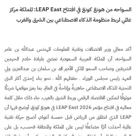
السواحه من هونغ كونغ في افتتاح LEAP East: المملكة مركز
عالمي لربط منظومة الذكاء الاصطناعي بين الشرق والغرب
أكد معالي وزير الاتصالات وتقنية المعلومات المهندس عبدالله بن عامر
السواحه، أن المملكة العربية السعودية تمضي بقيادة خادم الحرمين
الشريفين وصاحب السمو الملكي الأمير محمد بن سلمان بن عبدالعزيز، ولي
العهد رئيس مجلس الوزراء ـ حفظهم الله ـ نحو بناء إحدى أكثر البنى
التحتية للذكاء الاصطناعي جاهزيةً وإتاحةً في العالم، بما يعزز موقعها شريكًا
موثوقًا لتمكين الاقتصاد الرقمي وربط الشرق بالغرب. جاء ذلك خلال كلمة
معاليه في افتتاح مؤتمر LEAP East 2026 في هونغ كونغ، أوضح فيها أن
LEAP الذي انطلق من الرياض قبل خمسة أعوام، أصبح حركة تقنية
عالمية أحدثت أثرًا مضاعفًا ليس على المملكة والمنطقة فحسب، بل على