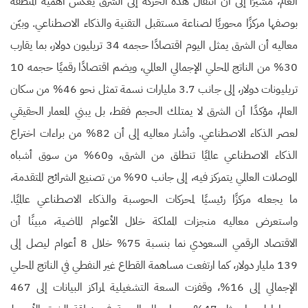
العالم، مشيرًا إلى أن انتقال هذه الحركة إلى الشرق يعكس أهمية المنطقة
بوصفها مركزًا محوريًا لصناعة مستقبل التقنية والذكاء الاصطناعي. وبيّن
معاليه أن الشرق يمثل اليوم اقتصادًا حجمه 34 تريليون دولار، بما يقارب
30% من الناتج المحلي الإجمالي العالمي، ويضم اقتصادًا رقميًا حجمه 10
تريليونات دولار، إلى جانب 3.7 مليارات نسمة تمثل نحو 46% من سكان
العالم، مؤكدًا أن الشرق لا يمتلك الحجم فقط، بل يبني المعمار الحقيقي
لعصر الذكاء الاصطناعي. وأشار معاليه إلى أن 82% من براءات اختراع
الذكاء الاصطناعي عالميًا تنطلق من الشرق، و60% من سوق أشباه
الموصلات العالمي يتمركز فيه، إلى جانب 90% من تصنيع الشرائح المتقدمة،
ما يجعله مركزًا رئيسيًا لمحركات الحوسبة والذكاء الاصطناعي عالميًا.
واستعرض معاليه منجزات المملكة خلال الأعوام الماضية، مبينًا أن
الاقتصاد الرقمي السعودي نما بنسبة 75% خلال 8 أعوام ليصل إلى
139 مليار دولار، كما ارتفعت مساهمة القطاع غير النفطي في الناتج المحلي
الإجمالي إلى 16%، وقفزت السعة التشغيلية لمراكز البيانات إلى 467