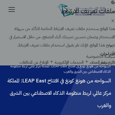
تجاوز
إلى
ملفات تعريف الارتباط
موقع حكومي رسمي تابع لحكومة المملكة العربية السعودية
المحتوى
كيف تتحقق
الرئيسي
Search
هذا الموقع يستخدم ملفات تعريف الارتباط الخاصة للتأكد من سهولة
الاستخدام وضمان تحسين تجربتك أثناء التصفح. من خلال الاستمرار في
تصفح هذا الموقع، فإنك تقر بقبول استخدام ملفات تعريف الارتباط.
اقتراحات
سياسة الخصوصية
الرئيسية
أخبار الوزارة
خدمة العملاء
الخدمات الإلكترونية
الإبلاغ عن المخالفات
قبول
رفض
السواحه من هونغ كونغ في افتتاح LEAP East: المملكة مركز عالمي لربط منظومة
الذكاء الاصطناعي بين الشرق والغرب
السواحه من هونغ كونغ في افتتاح LEAP East: المملكة
مركز عالمي لربط منظومة الذكاء الاصطناعي بين الشرق
والغرب