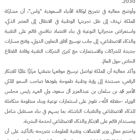
2030.
وأوضح معاليه في تصريح لوكالة الأنباء السعودية "واس"، أن مشاركة
المملكة تهدف إلى نقل تجربتها الوطنية في الانتقال إلى العصر الذكي،
واستعراض منجزاتها النوعية في بناء اقتصاد تنافسي قائم على التقنية
والذكاء الاصطناعي، إلى جانب توسيع آفاق التعاون الدولي، وفتح مسارات
جديدة للشراكات والاستثمارات مع كبرى الشركات التقنية وقادة القطاع
الخاص حول العالم.
وأكد معاليه أن المملكة تواصل ترسيخ موقعها بصفتها مركزًا عالميًا للابتكار
الرقمي، مستندة إلى رؤية وطنية طموحة يقودها صاحب السمو الملكي
الأمير محمد بن سلمان بن عبدالعزيز آل سعود، ولي العهد رئيس مجلس
الوزراء -حفظه الله-، تقوم على استثمارات نوعية وبناء منظومة متكاملة
للذكاء الاصطناعي والتقنيات الناشئة، بما يسهم في بناء مستقبل شامل
ومستدام قائم على الابتكار والذكاء الاصطناعي لخدمة البشرية.
واختتم معالي وزير الاتصالات وتقنية المعلومات تصريحه بالتأكيد على أن