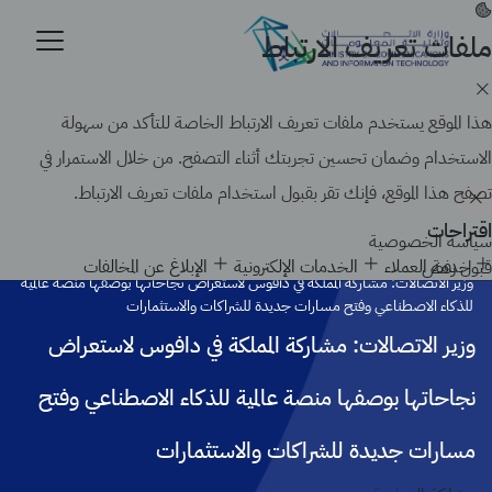
تجاوز
إلى
ملفات تعريف الارتباط
موقع حكومي رسمي تابع لحكومة المملكة العربية السعودية
المحتوى
كيف تتحقق
الرئيسي
Search
هذا الموقع يستخدم ملفات تعريف الارتباط الخاصة للتأكد من سهولة
الاستخدام وضمان تحسين تجربتك أثناء التصفح. من خلال الاستمرار في
تصفح هذا الموقع، فإنك تقر بقبول استخدام ملفات تعريف الارتباط.
اقتراحات
سياسة الخصوصية
الرئيسية
أخبار الوزارة
خدمة العملاء
الخدمات الإلكترونية
الإبلاغ عن المخالفات
قبول
رفض
وزير الاتصالات: مشاركة المملكة في دافوس لاستعراض نجاحاتها بوصفها منصة عالمية
للذكاء الاصطناعي وفتح مسارات جديدة للشراكات والاستثمارات
وزير الاتصالات: مشاركة المملكة في دافوس لاستعراض
نجاحاتها بوصفها منصة عالمية للذكاء الاصطناعي وفتح
مسارات جديدة للشراكات والاستثمارات