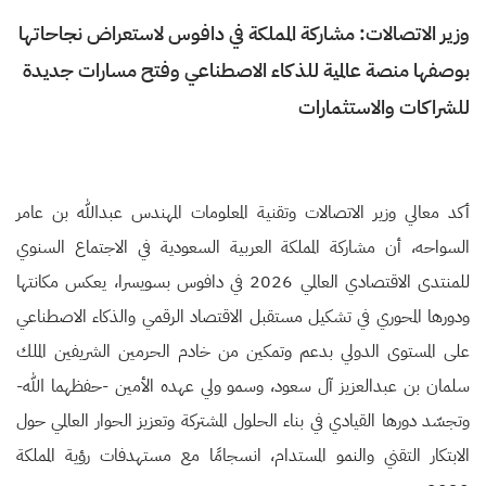
وزير الاتصالات: مشاركة المملكة في دافوس لاستعراض نجاحاتها
بوصفها منصة عالمية للذكاء الاصطناعي وفتح مسارات جديدة
للشراكات والاستثمارات
أكد معالي وزير الاتصالات وتقنية المعلومات المهندس عبدالله بن عامر
السواحه، أن مشاركة المملكة العربية السعودية في الاجتماع السنوي
للمنتدى الاقتصادي العالمي 2026 في دافوس بسويسرا، يعكس مكانتها
ودورها المحوري في تشكيل مستقبل الاقتصاد الرقمي والذكاء الاصطناعي
على المستوى الدولي بدعم وتمكين من خادم الحرمين الشريفين الملك
سلمان بن عبدالعزيز آل سعود، وسمو ولي عهده الأمين -حفظهما الله-
وتجسّد دورها القيادي في بناء الحلول المشتركة وتعزيز الحوار العالمي حول
الابتكار التقني والنمو المستدام، انسجامًا مع مستهدفات رؤية المملكة