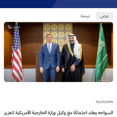
Primary
عرض
(علامة
ترجمة
التبويب
tabs
النشطة)
01/13/2026
السواحه يعقد اجتماعًا مع وكيل وزارة الخارجية الأمريكية لتعزيز