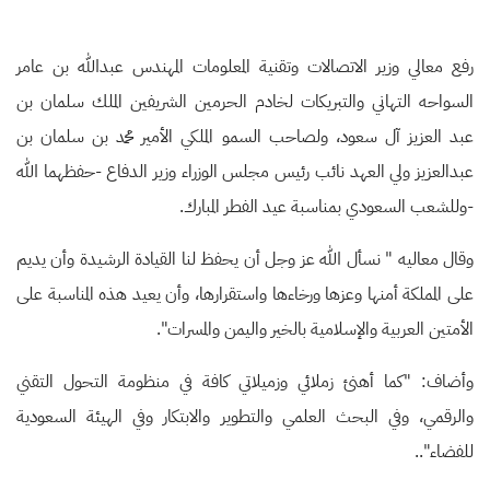
رفع معالي وزير الاتصالات وتقنية المعلومات المهندس عبدالله بن عامر
السواحه التهاني والتبريكات لخادم الحرمين الشريفين الملك سلمان بن
عبد العزيز آل سعود، ولصاحب السمو الملكي الأمير محمد بن سلمان بن
عبدالعزيز ولي العهد نائب رئيس مجلس الوزراء وزير الدفاع -حفظهما الله
-وللشعب السعودي بمناسبة عيد الفطر المبارك.
وقال معاليه " نسأل الله عز وجل أن يحفظ لنا القيادة الرشيدة وأن يديم
على المملكة أمنها وعزها ورخاءها واستقرارها، وأن يعيد هذه المناسبة على
الأمتين العربية والإسلامية بالخير واليمن والمسرات".
وأضاف: "كما أهنئ زملائي وزميلاتي كافة في منظومة التحول التقني
والرقمي، وفي البحث العلمي والتطوير والابتكار وفي الهيئة السعودية
للفضاء"..