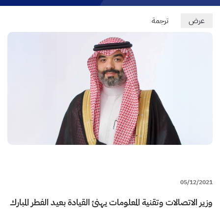
Primary
عرض
(علامة
ترجمة
التبويب
tabs
النشطة)
05/12/2021
وزير الاتصالات وتقنية المعلومات يهنئ القيادة بعيد الفطر المبارك