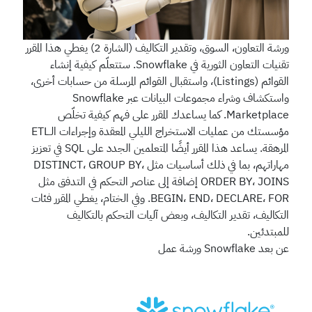
ورشة التعاون، السوق، وتقدير التكاليف (الشارة 2)
يغطي هذا المقرر
تقنيات التعاون الثورية في Snowflake. ستتعلّم كيفية إنشاء
القوائم (Listings)، واستقبال القوائم المرسلة من حسابات أخرى،
واستكشاف وشراء مجموعات البيانات عبر Snowflake
Marketplace. كما يساعدك المقرر على فهم كيفية تخلّص
مؤسستك من عمليات الاستخراج الليلي المعقدة وإجراءات الـETL
المرهقة. يساعد هذا المقرر أيضًا المتعلمين الجدد على SQL في تعزيز
مهاراتهم، بما في ذلك أساسيات مثل DISTINCT، GROUP BY،
ORDER BY، JOINS إضافة إلى عناصر التحكم في التدفق مثل
BEGIN، END، DECLARE، FOR. وفي الختام، يغطي المقرر فئات
التكاليف، تقدير التكاليف، وبعض آليات التحكم بالتكاليف
للمبتدئين.
عن بعد
Snowflake
ورشة عمل