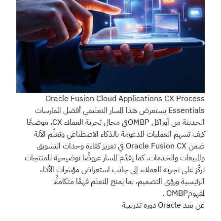
Oracle Fusion Cloud Applications CX Process
Essentials
يستعرض هذا المسار التعليمي أفضل الممارسات
الحديثة من أوراكل OMBPفي مجال تجربة العملاء CX، موضحًا
كيف تسهم العمليات المدعومة بالذكاء الاصطناعي وتعلّم الآلة
ضمن Oracle Fusion CX في تعزيز كفاءة وحدات التسويق
والمبيعات والخدمات. كما يقدّم المسار عروضًا توضيحية للمنتجات
تركّز على تجربة العملاء، إلى جانب استعراض مؤشرات الأداء
الرئيسية ورؤى التصميم، بما يمنح المتعلم فهمًا متكاملًا
لمفهومOMBP .
عن بعد
Oracle
دورة تدريبية