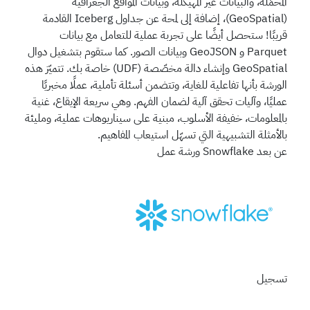
المحمّلة، والبيانات غير المهيكلة، وبيانات المواقع الجغرافية
(GeoSpatial)، إضافة إلى لمحة عن جداول Iceberg القادمة
قريبًا! ستحصل أيضًا على تجربة عملية للتعامل مع بيانات
Parquet و GeoJSON وبيانات الصور. كما ستقوم بتشغيل دوال
GeoSpatial وإنشاء دالة مخصّصة (UDF) خاصة بك. تتميّز هذه
الورشة بأنها تفاعلية للغاية، وتتضمن أسئلة تأملية، عملًا مخبريًا
عمليًا، وآليات تحقق آلية لضمان الفهم. وهي سريعة الإيقاع، غنية
بالمعلومات، خفيفة الأسلوب، مبنية على سيناريوهات عملية، ومليئة
بالأمثلة التشبيهية التي تسهّل استيعاب المفاهيم.
عن بعد
Snowflake
ورشة عمل
تسجيل