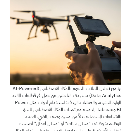
برنامج تحليل البيانات المدعوم بالذكاء الاصطناعي (AI-Powered
Data Analytics)
يستهدف الباحثين عن عمل في قطاعات المالية،
الموارد البشرية، والعمليات.الهدف: استخدام أدوات مثل Power
BI وTableau المدمجة مع تقنيات الذكاء الاصطناعي للتنبؤ
بالاتجاهات المستقبلية بدلاً من مجرد وصف الماضي. القيمة
الوظيفية: وظائف "محلل بيانات" أو "محلل أعمال" أصبحت
تتطلب الآن قدرة على بناء نماذج تنبؤية بسيطة باستخدام الذكاء