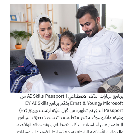
برنامج مهارات الذكاء الاصطناعي | AI Skills Passport من
Microsoft وErnst & Young
يقدّم برنامجEY AI Skills
Passport الذي تم تطويره من قبل شركة ارنست ويونغ (EY)
وشركة مايكروسوفت، تجربة تعليمية ذاتية. حيث يعرّف البرنامج
المتعلمين على أساسيات الذكاء الاصطناعي، وتطبيقاته الواقعية،
والجوانب الأخلاقية المرتبطة به، مع تسليط الضوء على مسارات