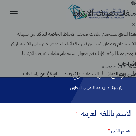
تجاوز
إلى
ملفات تعريف الارتباط
موقع حكومي رسمي تابع لحكومة المملكة العربية السعودية
المحتوى
كيف تتحقق
الرئيسي
Search
هذا الموقع يستخدم ملفات تعريف الارتباط الخاصة للتأكد من سهولة
الاستخدام وضمان تحسين تجربتك أثناء التصفح. من خلال الاستمرار في
تصفح هذا الموقع، فإنك تقر بقبول استخدام ملفات تعريف الارتباط.
اقتراحات
سياسة الخصوصية
خدمة العملاء
الخدمات الإلكترونية
الإبلاغ عن المخالفات
قبول
رفض
برنامج التدريب التعاوني
الرئيسية
/
برنامج التدريب التعاوني
الاسم باللغة العربية
الاسم الاول