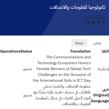
تكنولوجيا المعلومات والاتصالات
مشاركة الصفحة
Primary
عرض
ترجمة
(علامة
التبويب
اللغة
Translation
Status
Operations
tabs
النشطة)
The Communications and
Technology Ecosystem Honors
إنجليزية
Female Winners of Global Tech
منشور
Challenges on the Occasion of
the International Girls in ICT Day
منظومة الاتصالات والتقنية تحتفي
عربي
بالفائزات في تحديات تقنية عالمية تزامنًا مع
(Original
منشور
اليوم الدولي للفتيات في مجال تكنولوجيا
language)
المعلومات والاتصالات