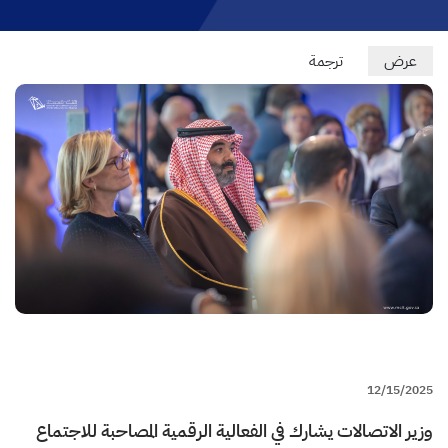
Primary
عرض
(علامة
ترجمة
التبويب
tabs
النشطة)
12/15/2025
وزير الاتصالات يشارك في الفعالية الرقمية المصاحبة للاجتماع