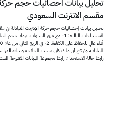
البيانات المفتوحة
تحليل بيانات احصائيات حجم حركة الا
الشكاوى والمقترحات
تنمية قدرات القطاع غير الربحي
مقسم الانترنت السعودي
وسائل التواصل الاجتماعي
تحليل بيانات إحصائيات حجم حركة الإنترنت المتبادلة في م
الاستنتاجات التالية: 1- مع مرور السنوات، يزد
البيانات، ويُرجّح أن ذلك كان بسبب الجائحة وبداية الدراس
رابط حالة الاستخدام
رابط مجموعة البيانات المفتوحة المس