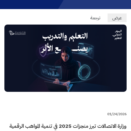
Primary
عرض
(علامة
ترجمة
التبويب
tabs
النشطة)
01/24/2026
وزارة الاتصالات تبرز منجزات 2025 في تنمية المواهب الرقمية