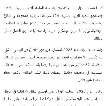
كما اعتمدت الوزارة، بالشراكة مع المؤسسة العامة للتدريب المهني والتقني
وصندوق تنمية الموارد البشرية، 124 شهادة احترافية مدعومة في قطاع
الاتصالات وتقنية المعلومات، ضمن جهودها لتعزيز جاهزية الكفاءات
الوطنية، ورفع تنافسيتها، وتمكينها من تلبية متطلبات سوق العمل محليًا
وعالميًا.
وامتدت منجزات عام 2025 لتشمل تعزيز دور القطاع غير الربحي التقني،
عبر تأسيس 9 منظمات تقنية غير ربحية جديدة، ليصل إجماليها إلى 53
منظمة، نفذت أكثر من 250 برنامجًا وفعالية، استفاد منها 82 ألف
مستفيد في مختلف مناطق المملكة، دعمًا لنشر الثقافة الرقمية وبناء
مجتمع تقني فاعل.
وخلال عام 2025، عملت الوزارة على توسيع نطاق شراكاتها في مجال
تنمية المواهب الرقمية، من خلال شراكات استراتيجية عالمية ومحلية