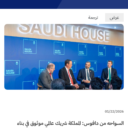
Primary
عرض
(علامة
ترجمة
التبويب
tabs
النشطة)
01/22/2026
السواحه من دافوس: المملكة شريك عالمي موثوق في بناء