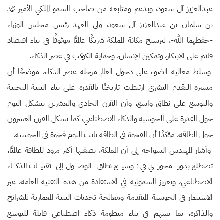
عبدالعزيز آل سعود، وبدعم ومتابعة من صاحب السمو الملكي الأمير محمد
بن سلمان بن عبدالعزيز آل سعود، ولي العهد رئيس مجلس الوزراء
-حفظهما الله-، لترسيخ مكانة المملكة شريكًا عالميًّا موثوقًا في بناء اقتصاد
قائم على الابتكار، وتمكين الإنسان، وحماية الكوكب في عصر الذكاء.
وسلط معاليه الضوء على دخول العالم مرحلة عصر الذكاء، موضحًا أن
مسيرة التقدم البشري ارتبطت تاريخيًّا بالقدرة على بناء البنية التحتية
والتوسع على نطاق واسع، وأن القرن الحادي والعشرين يتشكل اليوم
حول القدرة على الحوسبة والذكاء الاصطناعي، كما تشكل القرن العشرون
حول الطاقة، مؤكدًا أن الفجوة في الطاقة باتت اليوم فجوة في الحوسبة.
وأشار المهندس السواحه إلى أن المملكة، بصفتها أكبر مزود للطاقة عالميًّا،
تضطلع بدور محوري في توسيع نطاق الوصول إلى تقنيات الذكاء
الاصطناعي، وتعزيز الشمولية في الاستفادة من هذه التقنية العامة، عبر
الاستثمار في الحوسبة المتقدمة ومعالجة تحديات البنية المعمارية للشرائح
والذاكرة، بما يسهم في بناء منظومة ذكاء اصطناعي قابلة للتوسع