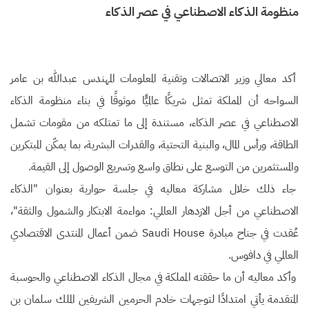
منظومة الذكاء الاصطناعي في عصر الذكاء
أكد معالي وزير الاتصالات وتقنية المعلومات المهندس عبدالله بن عامر
السواحه أن المملكة تمثل شريكًا عالميًّا موثوقًا في بناء منظومة الذكاء
الاصطناعي في عصر الذكاء، مستندة إلى ما تمتلكه من مقومات تشمل
الطاقة، ورأس المال، والبنية التحتية، والقدرات البشرية، بما يمكّن المبتكرين
والمستثمرين من التوسع على نطاق واسع وتسريع الوصول إلى القيمة.
جاء ذلك خلال مشاركة معاليه في جلسة حوارية بعنوان "الذكاء
الاصطناعي من أجل الازدهار العالمي: مواءمة الابتكار والشمول والثقة"،
عُقدت في جناح مبادرة Saudi House ضمن أعمال المنتدى الاقتصادي
العالمي في دافوس.
وأكد معاليه أن ما حققته المملكة في مجال الذكاء الاصطناعي والحوسبة
المتقدمة يأتي امتدادًا لتوجهات خادم الحرمين الشريفين الملك سلمان بن