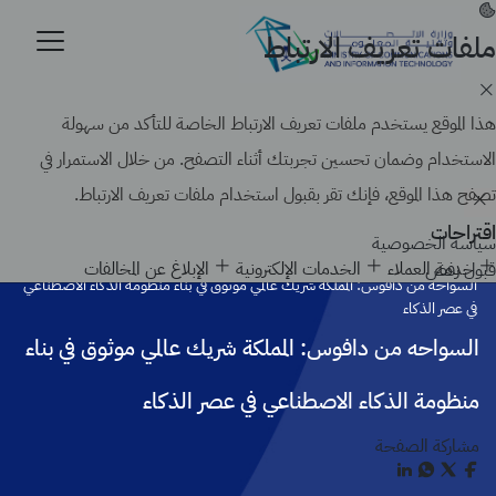
تجاوز
إلى
ملفات تعريف الارتباط
موقع حكومي رسمي تابع لحكومة المملكة العربية السعودية
المحتوى
كيف تتحقق
الرئيسي
Search
هذا الموقع يستخدم ملفات تعريف الارتباط الخاصة للتأكد من سهولة
الاستخدام وضمان تحسين تجربتك أثناء التصفح. من خلال الاستمرار في
تصفح هذا الموقع، فإنك تقر بقبول استخدام ملفات تعريف الارتباط.
اقتراحات
سياسة الخصوصية
الرئيسية
أخبار الوزارة
خدمة العملاء
الخدمات الإلكترونية
الإبلاغ عن المخالفات
قبول
رفض
السواحه من دافوس: المملكة شريك عالمي موثوق في بناء منظومة الذكاء الاصطناعي
في عصر الذكاء
السواحه من دافوس: المملكة شريك عالمي موثوق في بناء
منظومة الذكاء الاصطناعي في عصر الذكاء
مشاركة الصفحة