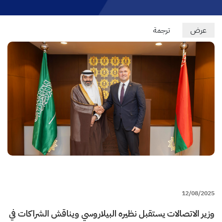
Primary
عرض
(علامة
ترجمة
التبويب
tabs
النشطة)
12/08/2025
وزير الاتصالات يستقبل نظيره البيلاروسي ويناقش الشراكات في