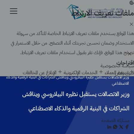
تجاوز
إلى
ملفات تعريف الارتباط
موقع حكومي رسمي تابع لحكومة المملكة العربية السعودية
المحتوى
كيف تتحقق
الرئيسي
Search
هذا الموقع يستخدم ملفات تعريف الارتباط الخاصة للتأكد من سهولة
الاستخدام وضمان تحسين تجربتك أثناء التصفح. من خلال الاستمرار في
تصفح هذا الموقع، فإنك تقر بقبول استخدام ملفات تعريف الارتباط.
اقتراحات
سياسة الخصوصية
الرئيسية
أخبار الوزارة
خدمة العملاء
الخدمات الإلكترونية
الإبلاغ عن المخالفات
قبول
رفض
وزير الاتصالات يستقبل نظيره البيلاروسي ويناقش الشراكات في البنية الرقمية والذكاء
الاصطناعي
وزير الاتصالات يستقبل نظيره البيلاروسي ويناقش
الشراكات في البنية الرقمية والذكاء الاصطناعي
مشاركة الصفحة