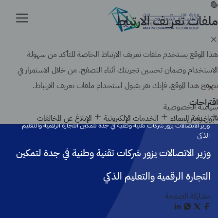
تجاوز
إلى
ملفات تعريف الارتباط
موقع حكومي رسمي تابع لحكومة المملكة العربية السعودية
المحتوى
كيف تتحقق
الرئيسي
Search
هذا الموقع يستخدم ملفات تعريف الارتباط الخاصة للتأكد من سهولة
الاستخدام وضمان تحسين تجربتك أثناء التصفح. من خلال الاستمرار في
تصفح هذا الموقع، فإنك تقر بقبول استخدام ملفات تعريف الارتباط.
اقتراحات
سياسة الخصوصية
الرئيسية
أخبار الوزارة
خدمة العملاء
الخدمات الإلكترونية
الإبلاغ عن المخالفات
قبول
رفض
وزير الاتصالات يزور شركات تقنية وطنية في جدة لتمكين التجارة الرقمية والتعليم
الذكي
وزير الاتصالات يزور شركات تقنية وطنية في جدة لتمكين
التجارة الرقمية والتعليم الذكي
مشاركة الصفحة