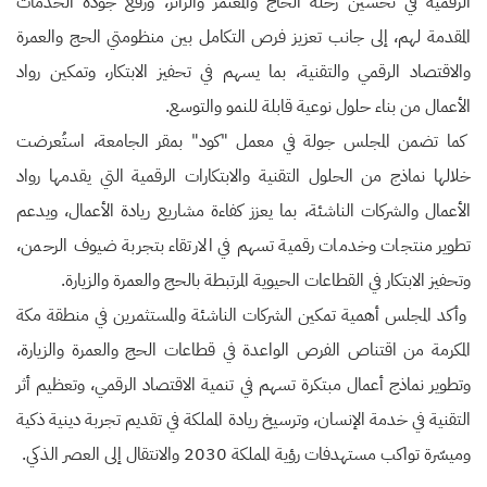
الرقمية في تحسين رحلة الحاج والمعتمر والزائر، ورفع جودة الخدمات
المقدمة لهم، إلى جانب تعزيز فرص التكامل بين منظومتي الحج والعمرة
والاقتصاد الرقمي والتقنية، بما يسهم في تحفيز الابتكار، وتمكين رواد
الأعمال من بناء حلول نوعية قابلة للنمو والتوسع.
كما تضمن المجلس جولة في معمل "كود" بمقر الجامعة، استُعرضت
خلالها نماذج من الحلول التقنية والابتكارات الرقمية التي يقدمها رواد
الأعمال والشركات الناشئة، بما يعزز كفاءة مشاريع ريادة الأعمال، ويدعم
تطوير منتجات وخدمات رقمية تسهم في الارتقاء بتجربة ضيوف الرحمن،
وتحفيز الابتكار في القطاعات الحيوية المرتبطة بالحج والعمرة والزيارة.
وأكد المجلس أهمية تمكين الشركات الناشئة والمستثمرين في منطقة مكة
المكرمة من اقتناص الفرص الواعدة في قطاعات الحج والعمرة والزيارة،
وتطوير نماذج أعمال مبتكرة تسهم في تنمية الاقتصاد الرقمي، وتعظيم أثر
التقنية في خدمة الإنسان، وترسيخ ريادة المملكة في تقديم تجربة دينية ذكية
وميسّرة تواكب مستهدفات رؤية المملكة 2030 والانتقال إلى العصر الذكي.