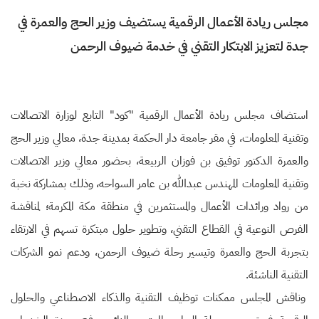
مجلس ريادة الأعمال الرقمية يستضيف وزير الحج والعمرة في
جدة لتعزيز الابتكار التقني في خدمة ضيوف الرحمن
استضاف مجلس ريادة الأعمال الرقمية "كود" التابع لوزارة الاتصالات
وتقنية المعلومات، في مقر جامعة دار الحكمة بمدينة جدة، معالي وزير الحج
والعمرة الدكتور توفيق بن فوزان الربيعة، بحضور معالي وزير الاتصالات
وتقنية المعلومات المهندس عبدالله بن عامر السواحه، وذلك بمشاركة نخبة
من رواد ورائدات الأعمال والمستثمرين في منطقة مكة المكرمة؛ لمناقشة
الفرص النوعية في القطاع التقني، وتطوير حلول مبتكرة تسهم في الارتقاء
بتجربة الحج والعمرة وتيسير رحلة ضيوف الرحمن، ودعم نمو الشركات
التقنية الناشئة.
وناقش المجلس ممكنات توظيف التقنية والذكاء الاصطناعي والحلول