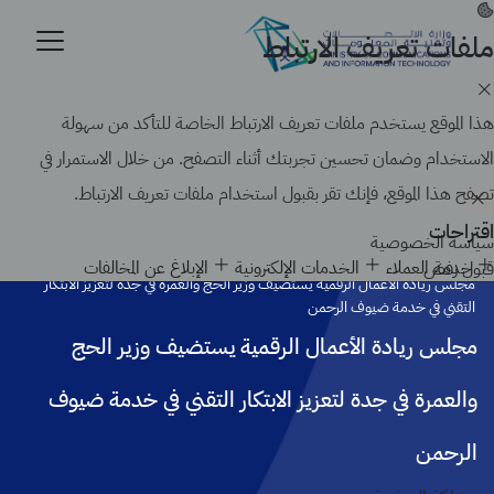
تجاوز
إلى
ملفات تعريف الارتباط
موقع حكومي رسمي تابع لحكومة المملكة العربية السعودية
المحتوى
كيف تتحقق
الرئيسي
Search
هذا الموقع يستخدم ملفات تعريف الارتباط الخاصة للتأكد من سهولة
الاستخدام وضمان تحسين تجربتك أثناء التصفح. من خلال الاستمرار في
تصفح هذا الموقع، فإنك تقر بقبول استخدام ملفات تعريف الارتباط.
اقتراحات
سياسة الخصوصية
الرئيسية
أخبار الوزارة
خدمة العملاء
الخدمات الإلكترونية
الإبلاغ عن المخالفات
قبول
رفض
مجلس ريادة الأعمال الرقمية يستضيف وزير الحج والعمرة في جدة لتعزيز الابتكار
التقني في خدمة ضيوف الرحمن
مجلس ريادة الأعمال الرقمية يستضيف وزير الحج
والعمرة في جدة لتعزيز الابتكار التقني في خدمة ضيوف
الرحمن