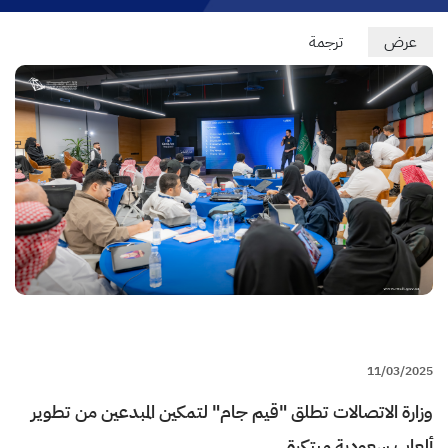
Primary
عرض
(علامة
ترجمة
التبويب
tabs
النشطة)
11/03/2025
وزارة الاتصالات تطلق "قيم جام" لتمكين المبدعين من تطوير
ألعاب سعودية مبتكرة