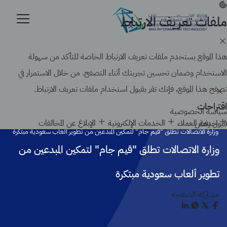
تجاوز
إلى
ملفات تعريف الارتباط
موقع حكومي رسمي تابع لحكومة المملكة العربية السعودية
المحتوى
كيف تتحقق
الرئيسي
Search
هذا الموقع يستخدم ملفات تعريف الارتباط الخاصة للتأكد من سهولة
الاستخدام وضمان تحسين تجربتك أثناء التصفح. من خلال الاستمرار في
تصفح هذا الموقع، فإنك تقر بقبول استخدام ملفات تعريف الارتباط.
اقتراحات
سياسة الخصوصية
الرئيسية
أخبار الوزارة
خدمة العملاء
الخدمات الإلكترونية
الإبلاغ عن المخالفات
قبول
رفض
وزارة الاتصالات تطلق "قيم جام" لتمكين المبدعين من تطوير ألعاب سعودية مبتكرة
وزارة الاتصالات تطلق "قيم جام" لتمكين المبدعين من
تطوير ألعاب سعودية مبتكرة
مشاركة الصفحة