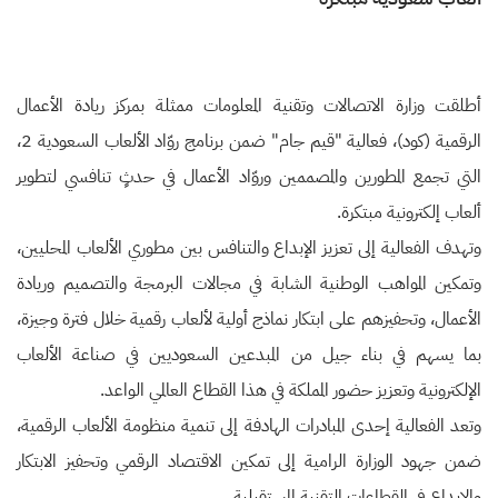
أطلقت وزارة الاتصالات وتقنية المعلومات ممثلة بمركز ريادة الأعمال
الرقمية (كود)، فعالية "قيم جام" ضمن برنامج روّاد الألعاب السعودية 2،
التي تجمع المطورين والمصممين وروّاد الأعمال في حدثٍ تنافسي لتطوير
ألعاب إلكترونية مبتكرة.
وتهدف الفعالية إلى تعزيز الإبداع والتنافس بين مطوري الألعاب المحليين،
وتمكين المواهب الوطنية الشابة في مجالات البرمجة والتصميم وريادة
الأعمال، وتحفيزهم على ابتكار نماذج أولية لألعاب رقمية خلال فترة وجيزة،
بما يسهم في بناء جيل من المبدعين السعوديين في صناعة الألعاب
الإلكترونية وتعزيز حضور المملكة في هذا القطاع العالمي الواعد.
وتعد الفعالية إحدى المبادرات الهادفة إلى تنمية منظومة الألعاب الرقمية،
ضمن جهود الوزارة الرامية إلى تمكين الاقتصاد الرقمي وتحفيز الابتكار
والإبداع في القطاعات التقنية المستقبلية.