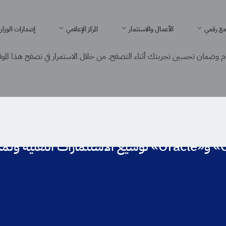
ع رقمي
الأعمال والاستثمار
المركز الإعلامي
إصدارات الوزار
 وضمان تحسين تجربتك أثناء التصفح. من خلال الاستمرار في تصفح هذا الموقع
عي
السواحه يبحث مع قيادتي «CISCO» و«Oracle» توسيع الاستث