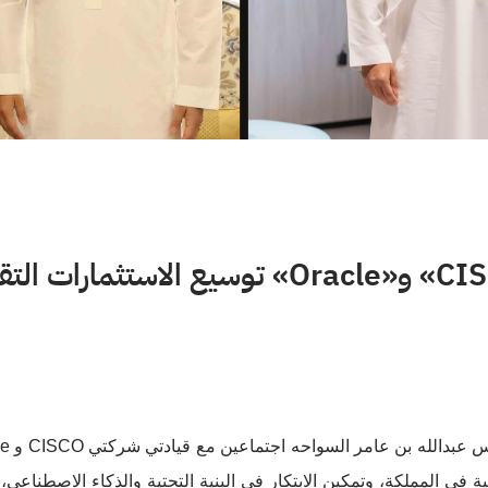
السواحه يبحث مع قيادتي «CISCO» و«Oracle» توسي
دس عبدالله بن عامر السواحه اجتماعين مع قيادتي شركتي
CISCO
و
le
 في المملكة، وتمكين الابتكار في البنية التحتية والذكاء الاصطناعي،