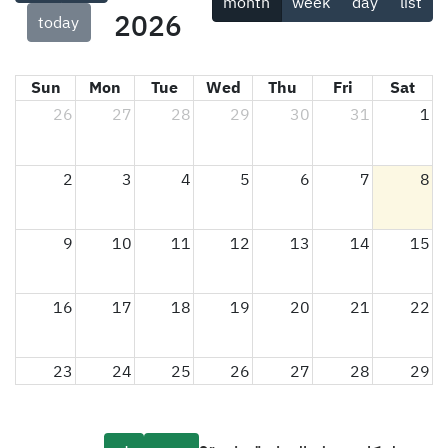
month
week
day
list
2026
today
Sun
Mon
Tue
Wed
Thu
Fri
Sat
26
27
28
29
30
31
1
2
3
4
5
6
7
8
9
10
11
12
13
14
15
16
17
18
19
20
21
22
23
24
25
26
27
28
29
30
31
1
2
3
4
5