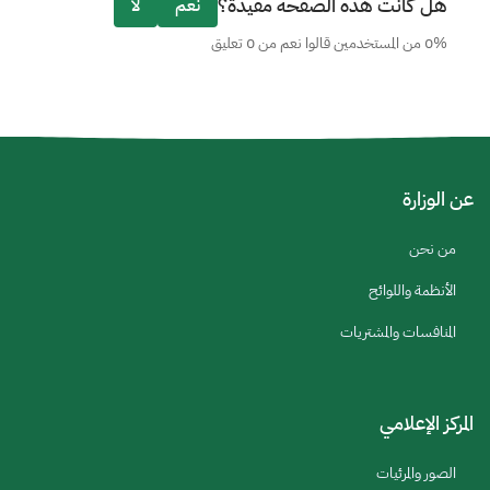
هل كانت هذه الصفحة مفيدة؟
نعم
لا
06:51 am
LEAP 26
مؤتمر ليب 26
06:51 am
0% من المستخدمين قالوا نعم من 0 تعليق
عن الوزارة
من نحن
الأنظمة واللوائح
المنافسات والمشتريات
المركز الإعلامي
الصور والمرئيات