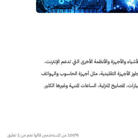
ياء والأجهزة والأنظمة الأخرى التي تدعم الإنترنت،
 أو حتى أشخاصًا. يسمح إنترنت الأشياء (IoT) بالاتصال بالإنترنت بما يتجاوز الأجهزة التقليدية، مثل أجهزة الحاسوب والهواتف
، المصابيح المنزلية، الساعات المنبهة وغيرها الكثير.
100% من المستخدمين قالوا نعم من 1 تعليق