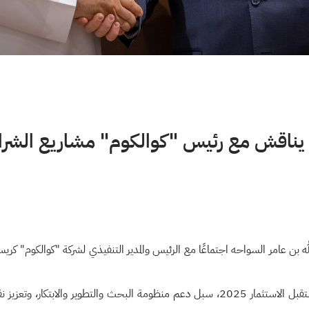
ت يناقش مع رئيس "كوالكوم" مشاريع الشراك
ه بن عامر السواحه اجتماعًا مع الرئيس والمدير التنفيذي لشركة "كوالكوم" كريس
وتناول الاجتماع الذي عقد على هامش مؤتمر مبادرة مستقبل الاستثمار 2025، سبل دعم منظومة ال