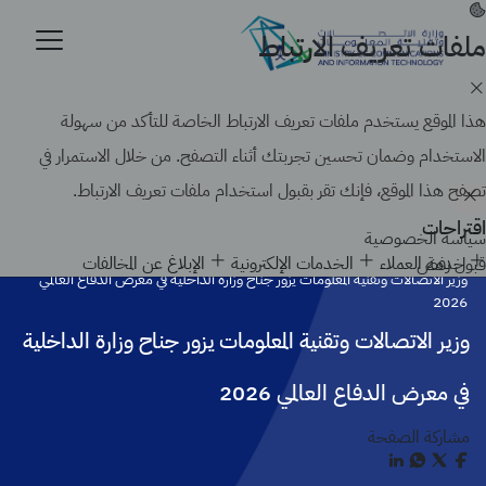
تجاوز
إلى
ملفات تعريف الارتباط
موقع حكومي رسمي تابع لحكومة المملكة العربية السعودية
المحتوى
كيف تتحقق
الرئيسي
Search
هذا الموقع يستخدم ملفات تعريف الارتباط الخاصة للتأكد من سهولة
الاستخدام وضمان تحسين تجربتك أثناء التصفح. من خلال الاستمرار في
تصفح هذا الموقع، فإنك تقر بقبول استخدام ملفات تعريف الارتباط.
اقتراحات
سياسة الخصوصية
الرئيسية
أخبار الوزارة
خدمة العملاء
الخدمات الإلكترونية
الإبلاغ عن المخالفات
قبول
رفض
وزير الاتصالات وتقنية المعلومات يزور جناح وزارة الداخلية في معرض الدفاع العالمي
2026
وزير الاتصالات وتقنية المعلومات يزور جناح وزارة الداخلية
في معرض الدفاع العالمي 2026
مشاركة الصفحة