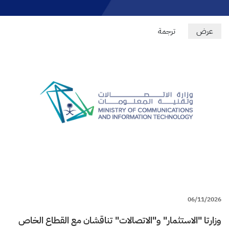
Primary
عرض
(علامة
ترجمة
التبويب
tabs
النشطة)
06/11/2026
وزارتا "الاستثمار" و"الاتصالات" تناقشان مع القطاع الخاص