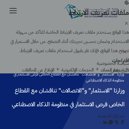
تجاوز
إلى
ملفات تعريف الارتباط
موقع حكومي رسمي تابع لحكومة المملكة العربية السعودية
المحتوى
كيف تتحقق
الرئيسي
Search
هذا الموقع يستخدم ملفات تعريف الارتباط الخاصة للتأكد من سهولة
الاستخدام وضمان تحسين تجربتك أثناء التصفح. من خلال الاستمرار في
تصفح هذا الموقع، فإنك تقر بقبول استخدام ملفات تعريف الارتباط.
اقتراحات
سياسة الخصوصية
الرئيسية
أخبار الوزارة
خدمة العملاء
الخدمات الإلكترونية
الإبلاغ عن المخالفات
قبول
رفض
وزارتا "الاستثمار" و"الاتصالات" تناقشان مع القطاع الخاص فرص الاستثمار في
منظومة الذكاء الاصطناعي
وزارتا "الاستثمار" و"الاتصالات" تناقشان مع القطاع
الخاص فرص الاستثمار في منظومة الذكاء الاصطناعي
مشاركة الصفحة