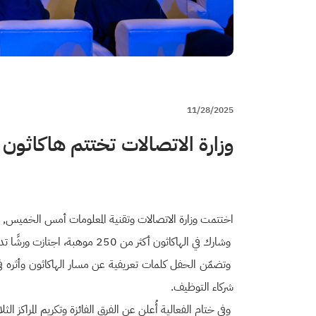
11/28/2025
وزارة الاتصالات تختتم هاكاثون الذ
اختتمت وزارة الاتصالات وتقنية المعلومات أمس الخميس, هاكاثون الذكاء الاصطناعي التوكيلي AgentX، بمش
وشارك في الهاكاثون أكثر من 250 موهبة، اجتازت ورشًا تدريبية وإرشادية متنوعة وعملت على حل أكثر من 17 تحديًا في مسارات الصحة، والتعليم، وخدمة العملاء، والألعاب والترفيه.
وتضمّن الحفل كلمات تعريفية عن مسار الهاكاثون وأثره في 
شركاء التوظيف.
وفي ختام الفعالية أُعلن عن الفرق الفائزة وتكريم المراكز 