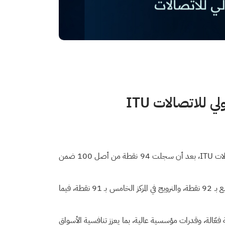
حققت المملكة العربية السعودية إنجازًا عالميًا جديدًا بتصدرها دول العالم في مؤشر الجاهزية الرقمية 2025 الصادر عن الاتحاد الدولي للاتصالات ITU، بعد أن سجلت 94 نقطة من أصل 100 ضمن
وجاءت المملكة في صدارة الترتيب العالمي، تلتها فنلندا وألمانيا في المركزين الثاني والثالث بـ 93 نقطة لكل منهما، ثم المملكة المتحدة في المركز الرابع بـ 92 نقطة، والنرويج في المركز الخامس بـ 91 نقطة، فيما
عّالة، وقدرات مؤسسية عالية، بما يعزز تنافسية الأسواق