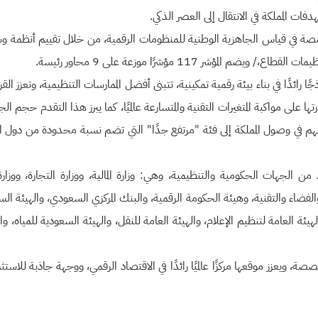
ات المملكة في الانتقال إلى العصر الذكي.
صصة في قياس الجاهزية الوطنية للمنظومات الرقمية، من خلال تقييم أنظمة وسي
ر 117 مؤشرًا موزعة على 9 محاور رئيسة.
جًا رائدًا في بناء بيئة رقمية تمكينية، تتبنى أفضل الممارسات التنظيمية، وتعزز الق
ها على مواكبة المتغيرات التقنية والمتسارعة عالميًا، كما يبرز هذا التقدم حجم ال
سهم في وصول المملكة إلى فئة "مرتفع جدًا" التي تضم نسبة محدودة من دول العال
ن الجهات الحكومية والتنظيمية، وهي: وزارة المالية، ووزارة التجارة، ووزارة 
 والفضاء والتقنية، وهيئة الحكومة الرقمية، والبنك المركزي السعودي، والهيئة ال
ئة العامة لتنظيم الإعلام، والهيئة العامة للنقل، والهيئة السعودية للمياه، وا
صصة، ويعزز موقعها مركزًا عالميًا رائدًا في الاقتصاد الرقمي، ووجهة جاذبة للاست