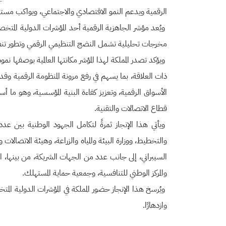
الرقمية ويدعم النمو الاقتصادي والاجتماعي، ويواكب مستهدف
ويُعد مؤشر الجاهزية الرقمية أحد المؤشرات الدولية المتخ
مخرجات تحليلية تشمل النضج التنظيمي الرقمي وتطور تنظيمات القطاع،/ ويضم المؤش
ويؤكد تصدر المملكة لهذا المؤشر مكانتها العالمية بوصفها نموذ
ذات العلاقة، بما يسهم في رفع مرونة المنظومة الرقمية وقدرت
الأسواق الرقمية، وتعزيز كفاءة البنية المؤسسية، وهو ما أ
قطاع الاتصالات والتقنية.
ويأتي هذا الإنجاز ثمرةً لتكامل الجهود الوطنية بين عدد م
والتخطيط، ووزارة البيئة والمياه والزراعة، وهيئة الاتصالات
السيبراني، إلى جانب عدد من الجهات الشريكة، من بينها، الهي
والمركز الوطني للتنافسية، وجمعية حماية المستهلك.
ويُرسخ هذا الإنجاز حضور المملكة في المؤشرات الدولية المتخ
وازدهارًا.