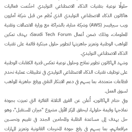
حلولًا نوعية بتقنيات الذكاء الاصطناعي التوليدي اختُتمت فعاليات
هاكاثون الذكاء الاصطناعي التوليدي الذي نُظم من قبل شركة أمازون
ويب سيرفيسز (AWS) وشركة منارة، بالشراكة مع وزارة الاتصالات وتقنية
المعلومات، وذلك ضمن أعمال Saudi Tech Forum؛ بهدف تمكين
المواهب الوطنية وتعزيز جاهزيتها لتطوير حلول مبتكرة قائمة على تقنيات
الذكاء الاصطناعي التوليدي.
وشهد الهاكاثون تطوير نماذج وحلول نوعية تعكس قدرة الكفاءات الوطنية
على توظيف تقنيات الذكاء الاصطناعي التوليدي في تطبيقات عملية تخدم
قطاعات متعددة، بما يسهم في دعم الابتكار التقني ورفع جاهزية المواهب
لسوق العمل.
وفي ختام الهاكاثون، أُعلن عن الفرق الثلاثة الفائزة التي تميزت بجودة
نماذجها وقيمة حلولها، ليحقق المركز الأول مشروع "ميزان المستقبل"، وهو
حل يهدف إلى مساعدة الطلبة والمحامين الجدد في تقييم وتحسين
مرافعاتهم، بما يسهم في رفع جودة المخرجات القانونية وتعزيز المهارات