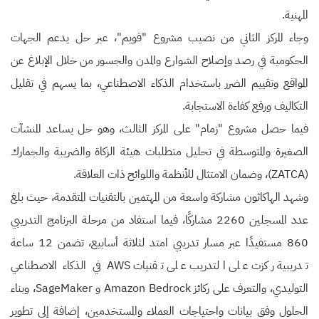
المهنية.
وجاء المركز الثاني من نصيب مشروع "قويم"، عبر حل يدعم الجهات
الحكومية في رصد وإصلاح الشوارع والمدن والجسور من خلال الإبلاغ عن
المواقع وتقييم الضرر باستخدام الذكاء الاصطناعي، بما يسهم في تقليل
التكاليف ورفع كفاءة الاستجابة.
فيما حصل مشروع "زمام" على المركز الثالث، وهو حل يساعد المنشآت
الصغيرة والمتوسطة في تحليل متطلبات هيئة الزكاة والضريبة والجمارك
(ZATCA)، وضمان الامتثال للأنظمة واللوائح ذات العلاقة.
وشهد الهاكاثون مشاركة واسعة من المهتمين بالتقنيات المتقدمة، حيث بلغ
عدد المسجلين 2260 مشاركًا، فيما استفاد من مرحلة البرنامج التدريبي
860 مستفيدًا عبر مسار تدريبي امتد لثلاثة أسابيع، تضمن 12 ساعة
تدريبية ركزت على التدريب على تقنيات AWS في الذكاء الاصطناعي
التوليدي، والتعرف على ركائز Amazon Bedrock و SageMaker، وبناء
الحلول وفق بيانات واحتياجات العملاء والمستخدمين، إضافة إلى تطوير