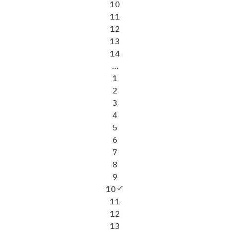
Current
10
Page
page
11
Page
12
Page
13
Page
14
…
1
2
3
4
5
6
7
8
9
10
11
12
13