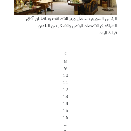
الرئيس السوري يستقبل وزير الاتصالات ويناقشان آفاق
الشراكة في الاقتصاد الرقمي والابتكار بين البلدين
قراءة المزيد
Previous
Page
page
8
Page
9
Page
10
Page
11
Current
12
Page
page
13
Page
14
Page
15
Page
16
…