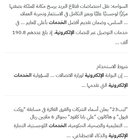
السواحه: نقل اختصاصات قطاع البريد يرسخ مكانة المملكة بصفتها
مركزًا لوجستيًا عالميًا ويعزز التكامل في الاستثمار وتجربة العملاء
… السلس، وضمان تقديم أفضل
الخدمات
بأعلى المعايير … في
خدمات التوصيل عبر المنصات
الإلكترونية
، إذ بلغ عددهم 190.8
ألف …
شروط الاستخدام
… إن البوابة
الإلكترونية
لوزارة الاتصالات … المسؤولية
الخدمات
الإلكترونية
التي تقدمها …
"ليب23" يعلن أسماء الشركات والفرق الفائزة في مسابقة "روكت
فيول" و هاكاثون "علي بابا كلاود" بجوائز 6 ملايين ريال
… التعليمية والصحية، الحكومية،
الخدمات
اللوجستية، التجارة
الإلكترونية
والذكاء الاصطناعي. …