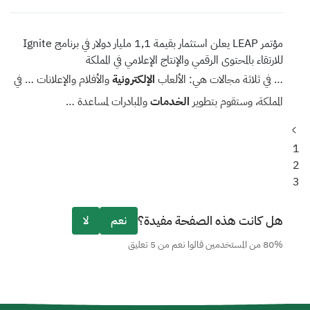
مؤتمر LEAP يعلن استثمار بقيمة 1,1 مليار دولار في برنامج Ignite
للارتقاء بالمحتوى الرقمي والإنتاج الإعلامي في المملكة
… في ثلاثة مجالات هي: الألعاب
الإلكترونية
والأفلام والإعلانات … في
المملكة، وستقوم بتطوير
الخدمات
والمبادرات لمساعدة …
Previous
Page
page
1
Page
2
Current
3
page
هل كانت هذه الصفحة مفيدة؟
نعم
لا
80% من المستخدمين قالوا نعم من 5 تعليق