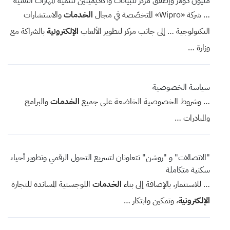
مليون دولار وإطلاق مركز للبيانات وأكاديميتين لتنمية المهارات التقنية
… شركة «Wipro» المتخصّصة في مجال
الخدمات
والاستشارات
التكنولوجية … إلى جانب مركز لتطوير الألعاب
الإلكترونية
بالشراكة مع
وزارة …
سياسة الخصوصية
… وشروط الخصوصية الخاضعة على جميع
الخدمات
والبرامج
والمبادرات …
"الاتصالات" و "روشن" تتعاونان لتسريع التحول الرقمي وتطوير أحياء
سكنية متكاملة
… للاستثمار، بالإضافة إلى بناء
الخدمات
اللوجستية المساندة للتجارة
الإلكترونية
، وتمكين وابتكار …