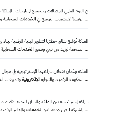
في اليوم العالمي للاتصالات ومجتمع المعلومات.. المملك
… الرقمية لاستيعاب التوسع في
الخدمات
السحابية وال
المملكة تُوَسِّع نطاق خطتها لتطوير البنية الرقمية لبناء
… الضخمة ليزيد من تبني ونضج
الخدمات
السحابية ال
المملكة وعُمان تفعلان شراكتهما الإستراتيجية في مجال ال
… الحكومة الرقمية، والتجارة
الإلكترونية
وتطبيقات الت
شراكة إستراتيجية بين المملكة واليابان لتنمية الاقتصاد
… المشتركة لتعزيز ودعم نمو
الخدمات
والمعايير الرقمي