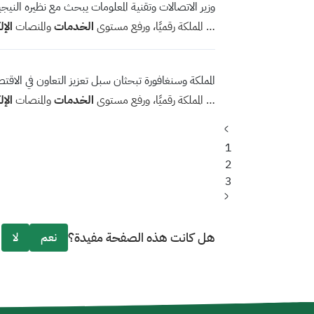
وزير الاتصالات وتقنية المعلومات يبحث مع نظيره النيج
… المملكة رقميًا، ورفع مستوى
الخدمات
والمنصات
الإل
المملكة وسنغافورة تبحثان سبل تعزيز التعاون في الاقتص
… المملكة رقميًا، ورفع مستوى
الخدمات
والمنصات
الإل
Previous
Page
page
1
Current
2
Page
page
3
الصفحة
التالية
هل كانت هذه الصفحة مفيدة؟
نعم
لا