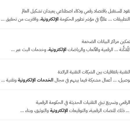
ة تقود المستقبل باقتصاد رقمي وذكاء اصطناعي يعيدان تشكيل العالم
تطبيقات … عالميًّا في مؤشر تطوير الحكومة
الإلكترونية
، واقتربت من تحقيق …
 وتمكين مراكز البيانات الضخمة
مُمَكِّنة … الرقمية والألعاب والرياضات
الإلكترونية
، وخدمات البث عبر …
تقنية باتفاقيات بين الشركات التقنية الرائدة
وصيل، … أعمال مشتركة فيما بينهم في مجال
الخدمات
الإلكترونية
وتقنية …
 الرقمي وتسريع تبني التقنيات الحديثة في الحكومة الرقمية
ة … ذلك المنصات الرقمية، والتوقيعات
الإلكترونية
والتوثيق، وبناء …