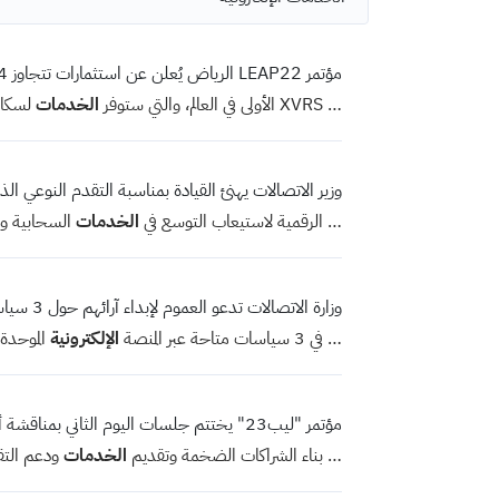
tabs
البيانات المفتوحة
الشكاوى والمقترحات
تنمية قدرات القطاع غير الربحي
وسائل التواصل الاجتماعي
مؤتمر LEAP22 الرياض يُعلن عن استثمارات تتجاوز 6.4 مليارات دولار لدعم قطاع التقنية والشركات الناشئة
… XVRS الأولى في العالم، والتي ستوفر
الخدمات
لسكان
وزير الاتصالات يهنئ القيادة بمناسبة التقدم النوعي الذي ح
… الرقمية لاستيعاب التوسع في
الخدمات
السحابية وا
وزارة الاتصالات تدعو العموم لإبداء آرائهم حول 3 سياسات للقطاع والمنصات الرقمية والبريد
… في 3 سياسات متاحة عبر المنصة
الإلكترونية
الموحدة 
مؤتمر "ليب23" يختتم جلسات اليوم الثاني بمناقشة أهمية دعم المواهب في بناء الاقتصاد المستقبلي
… بناء الشراكات الضخمة وتقديم
الخدمات
ودعم التقن