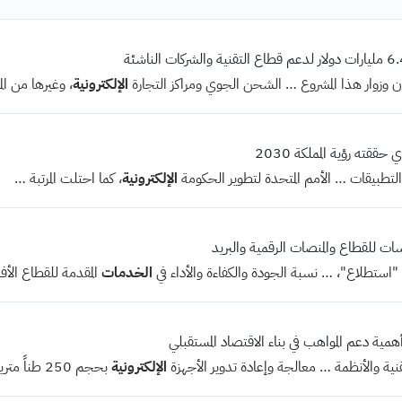
 وزوار هذا المشروع … الشحن الجوي ومراكز التجارة
الإلكترونية
، وغيرها من ال
ققته رؤية المملكة 2030
لتطبيقات … الأمم المتحدة لتطوير الحكومة
الإلكترونية
، كما احتلت المرتبة …
"استطلاع"، … نسبة الجودة والكفاءة والأداء في
الخدمات
المقدمة للقطاع الأف
ية والأنظمة … معالجة وإعادة تدوير الأجهزة
الإلكترونية
بحجم 250 طناً مترياً …