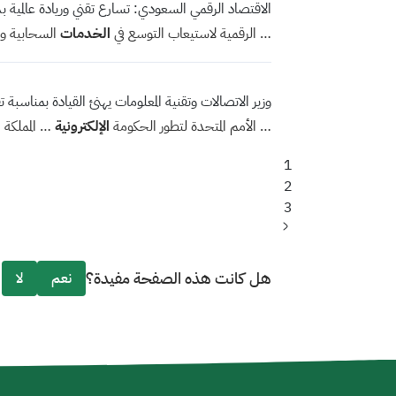
الاقتصاد الرقمي السعودي: تسارع تقني وريادة عالمية 
… الرقمية لاستيعاب التوسع في
الخدمات
السحابية وا
وزير الاتصالات وتقنية المعلومات يهنئ القيادة بمناسبة ت
… الأمم المتحدة لتطور الحكومة
الإلكترونية
… المملكة ا
Current
1
Page
page
2
Page
3
الصفحة
التالية
هل كانت هذه الصفحة مفيدة؟
نعم
لا