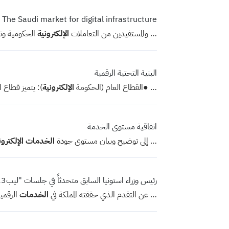
The Saudi market for digital infrastructure
… والمستفيدين من التعاملات
الإلكترونية
الحكومية وت
البنية التحتية الرقمية
… ●القطاع العام (الحكومة
الإلكترونية
): يتميز قطاع 
اتفاقية مستوى الخدمة
… إلى توضيح وبيان مستوى جودة
الخدمات
الإلكترون
رئيس وزراء استونيا السابق متحدثاً في جلسات "ليب23": معظم الدول الأوروبية بعيدة عن التقدم الذي حققته المملكة في الخدمات الرقمية
… عن التقدم الذي حققته المملكة في
الخدمات
الرقمي